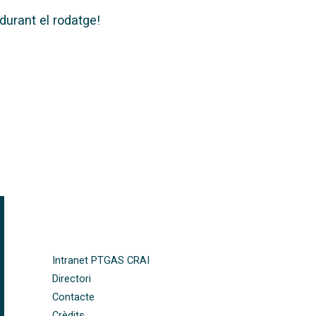
durant el rodatge!
FOOTER-ALTRES ENLLAÇOS
Intranet PTGAS CRAI
Directori
Contacte
Crèdits