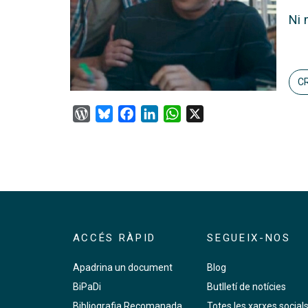
Ni 
CR
WordPress
Bluesky
Facebook
LinkedIn
WhatsApp
X
ACCÉS RÀPID
SEGUEIX-NOS
Apadrina un document
Blog
BiPaDi
Butlletí de notícies
Bibliografia Recomanada
Totes les xarxes social