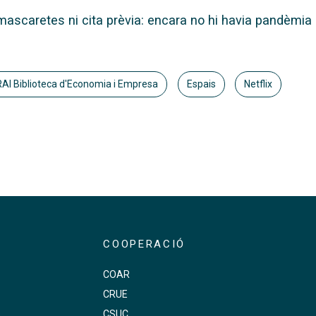
mascaretes ni cita prèvia: encara no hi havia pandèmia 
AI Biblioteca d'Economia i Empresa
Espais
Netflix
COOPERACIÓ
COAR
CRUE
s
CSUC