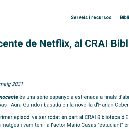
Vés al contingut
Menú principal
Serveis i recursos
Bibl
cente de Netflix, al CRAI Bib
maig 2021
inocente
és una sèrie espanyola estrenada a finals d'abri
as i Aura Garrido i basada en la novel·la d'Harlan Coben
primer episodi va ser rodat en part al CRAI Biblioteca d
 imatges i vam tenir a l'actor Mario Casas "estudiant" en