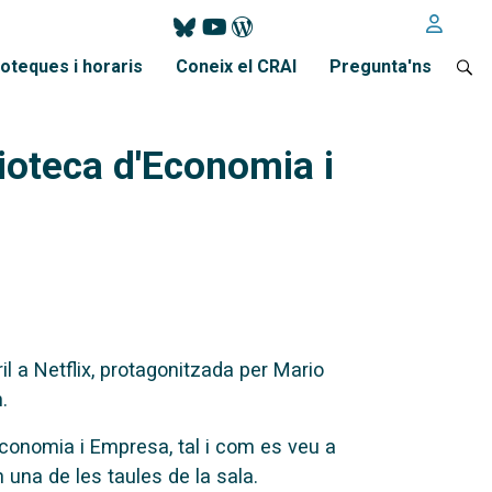
ioteques i horaris
Coneix el CRAI
Pregunta'ns
lioteca d'Economia i
l a Netflix, protagonitzada per Mario
.
'Economia i Empresa, tal i com es veu a
 una de les taules de la sala.