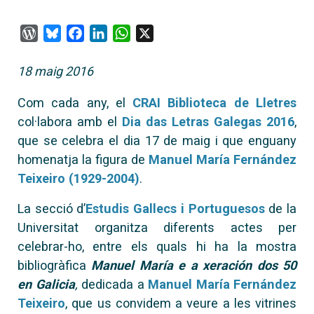
WordPress
Bluesky
Facebook
LinkedIn
WhatsApp
X
18 maig 2016
Com cada any, el
CRAI Biblioteca de Lletres
col·labora amb el
Dia das Letras Galegas 2016
,
que se celebra el dia 17 de maig i que enguany
homenatja la figura de
Manuel María Fernández
Teixeiro (1929-2004)
.
La secció d’
Estudis Gallecs i Portuguesos
de la
Universitat organitza diferents actes per
celebrar-ho, entre els quals hi ha la
mostra
bibliogràfica
Manuel María e a xeración dos 50
en Galicia
,
dedicada a
Manuel María Fernández
Teixeiro
, que us convidem a veure a les vitrines