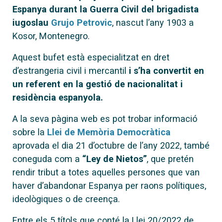
Espanya durant la Guerra Civil del brigadista
iugoslau
Grujo Petrovic
, nascut l’any 1903 a
Kosor, Montenegro.
Aquest bufet està especialitzat en dret
d’estrangeria civil i mercantil
i s’ha convertit en
un referent en la gestió de nacionalitat i
residència espanyola.
A la seva pàgina web es pot trobar informació
sobre la
Llei de Memòria Democràtica
aprovada el dia 21 d’octubre de l’any 2022, també
coneguda com a
“Ley de Nietos”
, que pretén
rendir tribut a totes aquelles persones que van
haver d’abandonar Espanya per raons polítiques,
ideològiques o de creença.
Entre els 5 títols que conté la Llei 20/2022 de