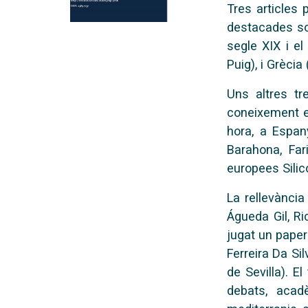
Tres articles
destacades so
segle XIX i e
Puig), i Grècia
Uns altres t
coneixement
hora, a Espa
Barahona, Far
europees Silic
L
a rellevànci
Águeda Gil, Ri
jugat un pape
Ferreira Da Sil
de Sevilla).
El
debats, acad