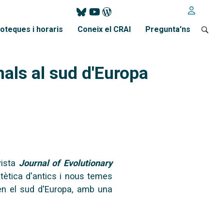
ioteques i horaris
Coneix el CRAI
Pregunta'ns
als al sud d'Europa
vista
Journal of Evolutionary
ètica d'antics i
nous temes
en el
sud d'Europa, amb una