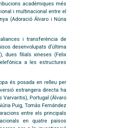
ontribucions acadèmiques més
ional i
multinacional entre el
anya (Adoració Álvaro i Núria
aliances i transferència de
aïsos desenvolupats d'última
, dues filials xineses
(Felix
elefónica a les estructures
uropa és posada en relleu
per
versió estrangera directa ha
s Varvaritis), Portugal (Álvaro
i Núria Puig, Tomàs
Fernández
paracions
entre els
principals
acionals
en quatre països