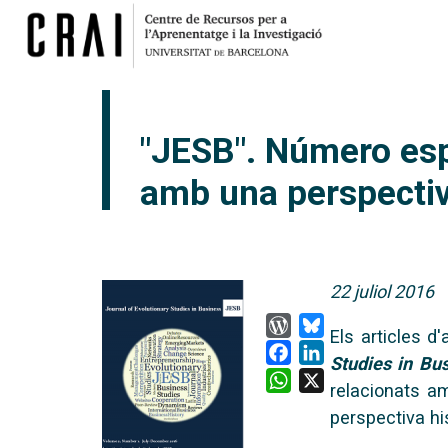
"JESB". Número esp
amb una perspectiva
22 juliol 2016
WordPress
Bluesky
Els articles d
Facebook
LinkedIn
Studies in Bus
WhatsApp
X
relacionats am
perspectiva hi