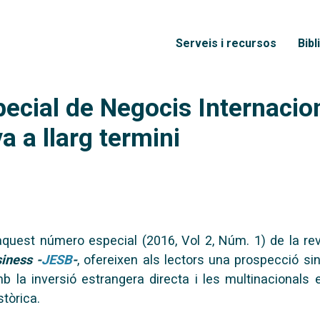
Vés al contingut
Menú principal
Serveis i recursos
Bibl
ecial de Negocis Internacion
 a llarg termini
'aquest número especial (2016, Vol 2, Núm. 1) de la re
iness -
JESB
-
, o
fereixen als lectors una prospecció sint
b la inversió estrangera directa i les multinacionals 
stòrica.