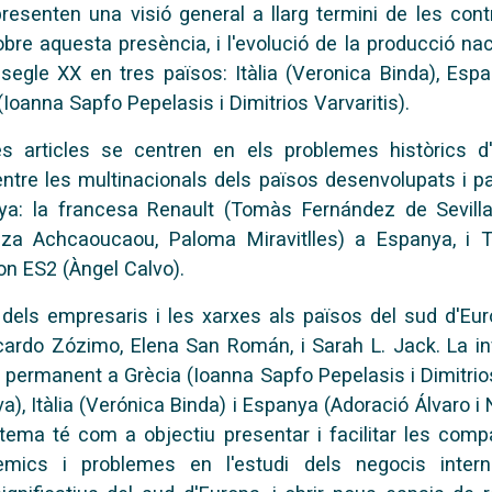
 presenten una
visió general a llarg termini de les c
bre aquesta presència, i
l'evolució de la producció nac
l segle XX en
tres països: Itàlia (Veronica Binda), Esp
 (Ioanna Sapfo Pepelasis i Dimitrios Varvaritis).
res
articles se centren en els problemes històrics d'
entre les multinacionals dels països desenvolupats i p
nya:
la francesa Renault (Tomàs Fernández de Sevilla)
iza Achcaoucaou, Paloma Miravitlles) a Espanya, i
T
on ES2 (Àngel Calvo).
a
dels empresaris i les xarxes als països del sud d'E
cardo Zózimo, Elena San Román, i Sarah L. Jack. La in
r permanent a Grècia (Ioanna Sapfo
Pepelasis i Dimitrio
va),
Itàlia (Verónica Binda) i Espanya (Adoració Álvaro 
 tema té com a objectiu presentar i facilitar les com
èmics i problemes
en l'estudi dels negocis intern