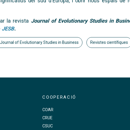
ignificatius del sud d'Europa, i
obrir nous espais de r
ar la revista
Journal of Evolutionary Studies in Busin
>
JESB
.
Journal of Evolutionary Studies in Business
Revistes científiques
COOPERACIÓ
COAR
CRUE
s
CSUC