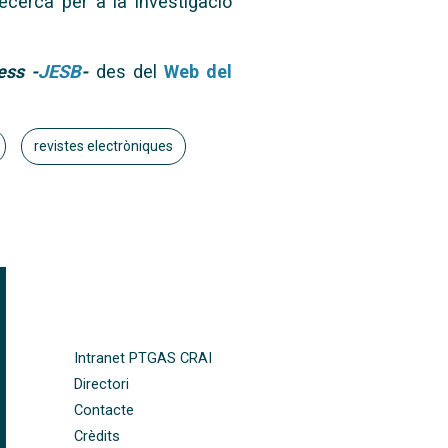
ecerca per a la investigació
ess -
JESB
-
des del
Web del
revistes electròniques
FOOTER-ALTRES ENLLAÇOS
Intranet PTGAS CRAI
Directori
Contacte
Crèdits