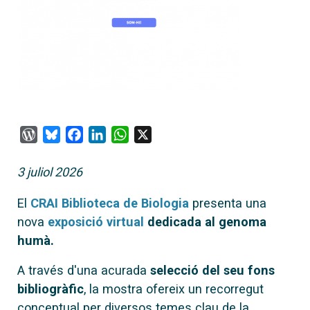
WordPress
Bluesky
Facebook
LinkedIn
WhatsApp
X
3 juliol 2026
El
CRAI Biblioteca de Biologia
presenta una
nova
exposició virtual
dedicada al genoma
humà.
A través d'una acurada
selecció del seu fons
bibliogràfic
, la mostra ofereix un recorregut
conceptual per diversos temes clau de la