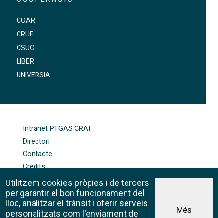
COAR
CRUE
CSUC
LIBER
UNIVERSIA
FOOTER-ALTRES ENLLAÇOS
Intranet PTGAS CRAI
Directori
Contacte
Crèdits
Mapa web
Utilitzem cookies pròpies i de tercers
Política de galetes
per garantir el bon funcionament del
lloc, analitzar el trànsit i oferir serveis
Més
personalitzats com l'enviament de