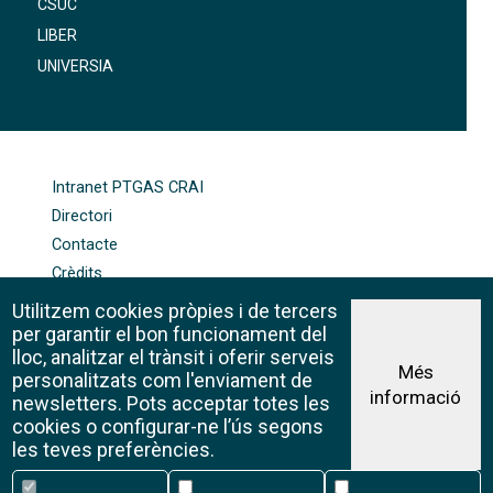
CSUC
LIBER
UNIVERSIA
FOOTER-ALTRES ENLLAÇOS
Intranet PTGAS CRAI
Directori
Contacte
Crèdits
Mapa web
Utilitzem cookies pròpies i de tercers
Política de galetes
per garantir el bon funcionament del
lloc, analitzar el trànsit i oferir serveis
Més
personalitzats com l'enviament de
informació
Avís legal
newsletters. Pots acceptar totes les
©CRAI Universitat de Barcelona
cookies o configurar-ne l’ús segons
Creative Commons 4.0
les teves preferències.
Necessàries
Estadístiques
Funcionalitat