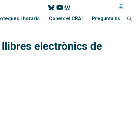
ioteques i horaris
Coneix el CRAI
Pregunta'ns
 llibres electrònics de