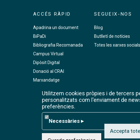
ACCÉS RÀPID
SEGUEIX-NOS
Apadrina un document
Blog
BiPaDi
Butlletí de notícies
Bibliografia Recomanada
Totes les xarxes social
Campus Virtual
Dipòsit Digital
Donació al CRAI
Marxandatge
PMF
Utilitzem cookies pròpies i de tercers per
Premsa digital
personalitzats com l'enviament de newsl
preferències.
RCUB
Reserva de sales de treball
Necessàries
Necessàries
▸
Wifi de la UB
Accepta tote