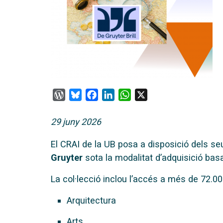
WordPress
Bluesky
Facebook
LinkedIn
WhatsApp
X
29 juny 2026
El CRAI de la UB posa a disposició dels se
Gruyter
sota la modalitat d’adquisició bas
La col·lecció inclou l’accés a més de 72.00
Arquitectura
Arts