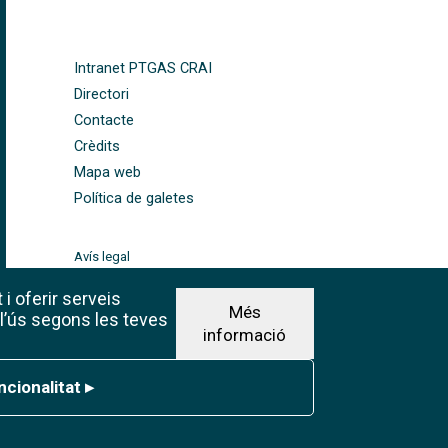
FOOTER-ALTRES ENLLAÇOS
Intranet PTGAS CRAI
Directori
Contacte
Crèdits
Mapa web
Política de galetes
Avís legal
©CRAI Universitat de
Barcelona
 i oferir serveis
Més
Creative Commons 4.0
 l’ús segons les teves
informació
ionalitat
ncionalitat
▸
Withdraw consen