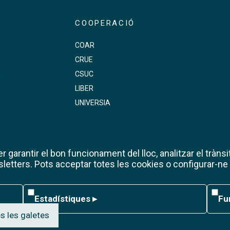
COOPERACIÓ
COAR
CRUE
s
CSUC
LIBER
UNIVERSIA
 garantir el bon funcionament del lloc, analitzar el trànsit
etters. Pots acceptar totes les cookies o configurar-ne
Estadístiques
Func
Estadístiques
▸
Fu
s les galetes