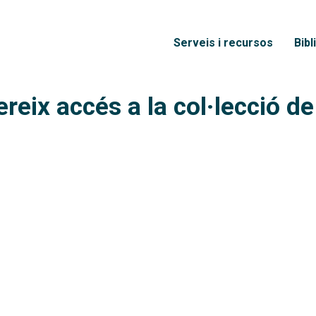
Vés al contingut
Menú principal
Serveis i recursos
Bibl
reix accés a la col·lecció de