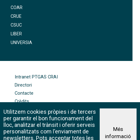
COAR
CRUE
CSUC
LIBER
UNIVERSIA
FOOTER-ALTRES ENLLAÇOS
Intranet PTGAS CRAI
Directori
Contacte
Crèdits
Mapa web
Utilitzem cookies pròpies i de tercers
Política de galetes
per garantir el bon funcionament del
lloc, analitzar el trànsit i oferir serveis
Més
personalitzats com l'enviament de
informació
Avís legal
newsletters. Pots acceptar totes les