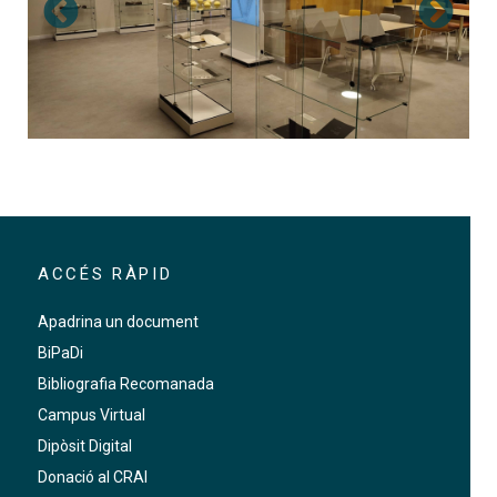
rtografia del silenci"
isuals presenta l'exposició de llibres d'artista "Cartogra
El CRAI Biblioteca d'Informació i Mitjans Audiovisuals 
El 
ACCÉS RÀPID
Apadrina un document
BiPaDi
Bibliografia Recomanada
Campus Virtual
Dipòsit Digital
Donació al CRAI