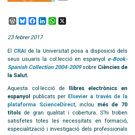
WordPress
Bluesky
Facebook
LinkedIn
WhatsApp
X
23 febrer 2017
El
CRAI
de la Universitat posa a disposició dels
seus usuaris la col.lecció en espanyol
e-Book-
Spanish Collection 2004-2009
sobre
Ciències de
la Salut.
Aquesta col·lecció de
llibres electrònics en
espanyol
publicats per
Elsevier
a través de la
plataforma
ScienceDirect
, inclou
més de 70
títols
de gran qualitat i cobertura. S'hi troben
satisfetes totes les necessitats en formació,
especialització i investigació dels professionals