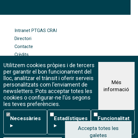
FOOTER-ALTRES ENLLAÇOS
Intranet PTGAS CRAI
Directori
Contacte
Crèdits
Mapa web
Utilitzem cookies pròpies i de tercers
Política de galetes
per garantir el bon funcionament del
lloc, analitzar el trànsit i oferir serveis
Més
personalitzats com l'enviament de
informació
Avís legal
newsletters. Pots acceptar totes les
©CRAI Universitat de Barcelona
cookies o configurar-ne l’ús segons
Creative Commons 4.0
les teves preferències.
Necessàries
Estadístiques
Funcionalitat
Necessàries
Estadístiques
Funcionalitat
▸
▸
▸
Accepta totes les
galetes
W