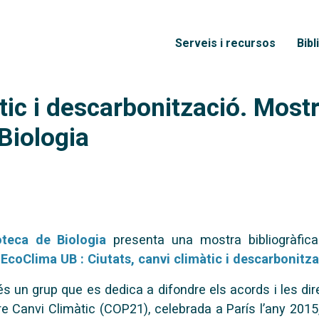
Vés al contingut
Menú principal
Serveis i recursos
Bibl
tic i descarbonització. Mostr
Biologia
oteca de Biologia
presenta una mostra bibliogràfic
EcoClima UB : Ciutats, canvi climàtic i descarbonitz
s un grup que es dedica a difondre els acords i les di
e Canvi Climàtic (COP21), celebrada a París l’any 2015, 