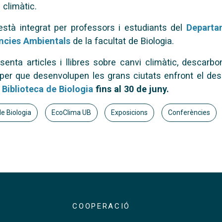
 climàtic.
stà integrat per professors i estudiants del
Departam
ències Ambientals
de la facultat de Biologia.
enta articles i llibres sobre canvi climàtic, descarbo
aper que desenvolupen les grans ciutats enfront el des
 Biblioteca de Biologia
fins al 30 de juny.
de Biologia
EcoClima UB
Exposicions
Conferències
COOPERACIÓ