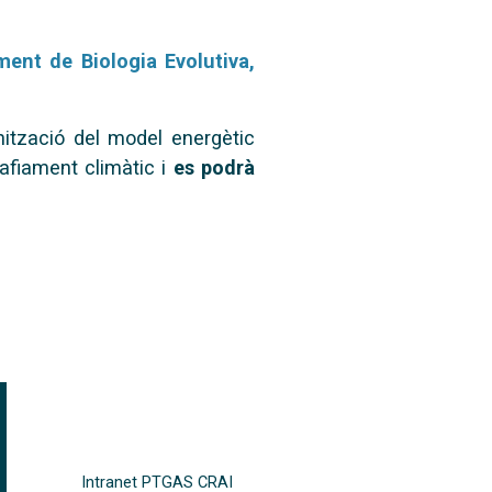
ent de Biologia Evolutiva,
nització del model energètic
afiament climàtic i
es podrà
FOOTER-ALTRES ENLLAÇOS
Intranet PTGAS CRAI