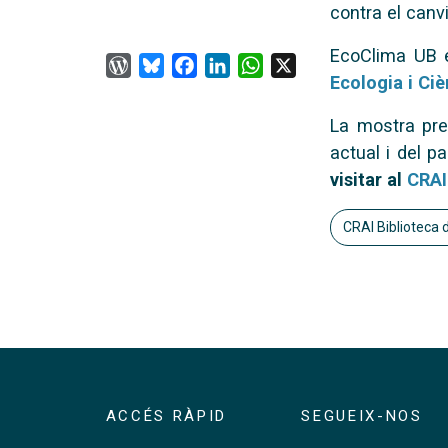
contra el canvi
EcoClima UB e
WordPress
Bluesky
Facebook
LinkedIn
WhatsApp
X
Ecologia i Ci
La mostra pres
actual i del p
visitar al
CRAI
CRAI Biblioteca 
ACCÉS RÀPID
SEGUEIX-NOS