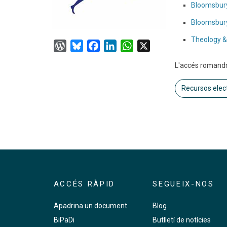
Bloomsbury
Bloomsbury
Theology &
WordPress
Bluesky
Facebook
LinkedIn
WhatsApp
X
L'accés romand
Recursos elec
ACCÉS RÀPID
SEGUEIX-NOS
Apadrina un document
Blog
BiPaDi
Butlletí de notícies