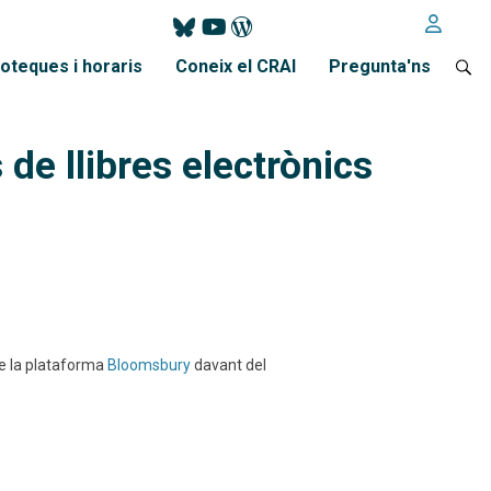
ioteques i horaris
Coneix el CRAI
Pregunta'ns
de llibres electrònics
de la plataforma
Bloomsbury
davant del