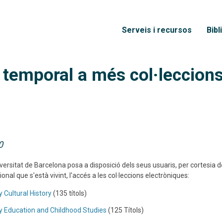
Vés al contingut
Menú principal
Serveis i recursos
Bibl
emporal a més col·leccions 
0
versitat de Barcelona posa a disposició dels seus usuaris, per cortesia 
al que s'està vivint, l'accés a les col·leccions electròniques:
 Cultural History
(135 títols)
 Education and Childhood Studies
(125 Títols)