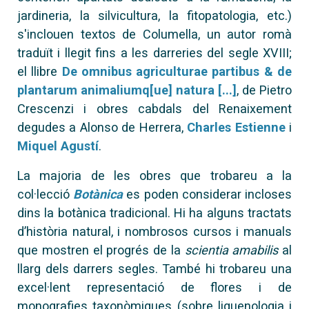
jardineria, la silvicultura, la fitopatologia, etc.)
s'inclouen textos de Columella, un autor romà
traduït i llegit fins a les darreries del segle XVIII;
el llibre
De omnibus agriculturae partibus & de
plantarum animaliumq[ue] natura [...]
, de Pietro
Crescenzi i obres cabdals del Renaixement
degudes a Alonso de Herrera,
Charles Estienne
i
Miquel Agustí
.
La majoria de les obres que trobareu a la
col·lecció
Botànica
es poden considerar incloses
dins la botànica tradicional. Hi ha alguns tractats
d’història natural, i nombrosos cursos i manuals
que mostren el progrés de la
scientia amabilis
al
llarg dels darrers segles. També hi trobareu una
excel·lent representació de flores i de
monografies taxonòmiques (sobre liquenologia i