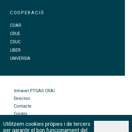
COOPERACIÓ
COAR
CRUE
CSUC
LIBER
UNIVERSIA
FOOTER-ALTRES ENLLAÇOS
Intranet PTGAS CRAI
Directori
Contacte
Crèdits
Mapa web
Utilitzem cookies pròpies i de tercers
Política de galetes
per garantir el bon funcionament del