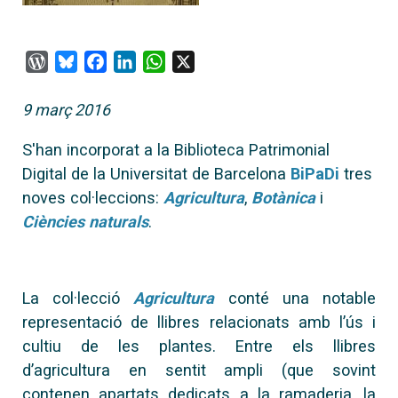
WordPress
Bluesky
Facebook
LinkedIn
WhatsApp
X
9 març 2016
S'han incorporat a la Biblioteca Patrimonial
Digital de la Universitat de Barcelona
BiPaDi
tres
noves col·leccions:
Agricultura
,
Botànica
i
Ciències naturals
.
La col·lecció
Agricultura
conté una notable
representació de llibres relacionats amb l’ús i
cultiu de les plantes. Entre els llibres
d’agricultura en sentit ampli (que sovint
contenen apartats dedicats a la ramaderia, la