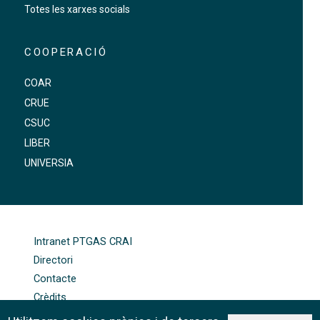
Totes les xarxes socials
COOPERACIÓ
COAR
CRUE
CSUC
LIBER
UNIVERSIA
FOOTER-ALTRES ENLLAÇOS
Intranet PTGAS CRAI
Directori
Contacte
Crèdits
Mapa web