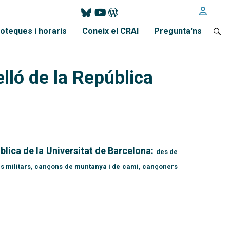
ioteques i horaris
Coneix el CRAI
Pregunta'ns
lló de la República
blica de la Universitat de Barcelona:
des de
es militars, cançons de muntanya i de camí, cançoners