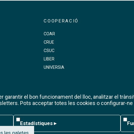
COOPERACIÓ
COAR
CRUE
s
CSUC
LIBER
UNIVERSIA
 garantir el bon funcionament del lloc, analitzar el trànsit
etters. Pots acceptar totes les cookies o configurar-ne
Estadístiques
Func
Estadístiques
▸
Fu
s les galetes