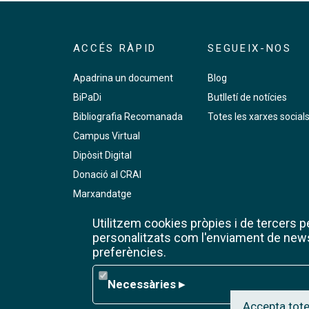
ACCÉS RÀPID
SEGUEIX-NOS
Apadrina un document
Blog
BiPaDi
Butlletí de notícies
Bibliografia Recomanada
Totes les xarxes social
Campus Virtual
Dipòsit Digital
Donació al CRAI
Marxandatge
PMF
Utilitzem cookies pròpies i de tercers per
Premsa digital
personalitzats com l'enviament de newsl
preferències.
RCUB
Reserva de sales de treball
Necessàries
Necessàries
▸
Wifi de la UB
Accepta tote