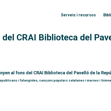
Vés al contingut
Menú principal
Serveis i recursos
Bibl
 del CRAI Biblioteca del Pave
nyen al fons del CRAI Biblioteca del Pavelló de la Repú
republicans i falangistes, cançons populars catalanes i marxes i himn