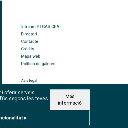
FOOTER-ALTRES ENLLAÇOS
Intranet PTGAS CRAI
Directori
Contacte
Crèdits
Mapa web
Política de galetes
Avís legal
©CRAI Universitat de
Barcelona
 i oferir serveis
Més
Creative Commons 4.0
 l’ús segons les teves
informació
ionalitat
ncionalitat
▸