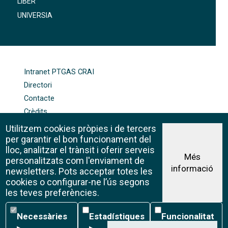
LIBER
UNIVERSIA
FOOTER-ALTRES ENLLAÇOS
Intranet PTGAS CRAI
Directori
Contacte
Crèdits
Mapa web
Utilitzem cookies pròpies i de tercers
Política de galetes
per garantir el bon funcionament del
lloc, analitzar el trànsit i oferir serveis
Més
personalitzats com l'enviament de
informació
Avís legal
newsletters. Pots acceptar totes les
©CRAI Universitat de Barcelona
cookies o configurar-ne l’ús segons
Creative Commons 4.0
les teves preferències.
Necessàries
Estadístiques
Funcionalitat
Necessàries
Estadístiques
Funcionalitat