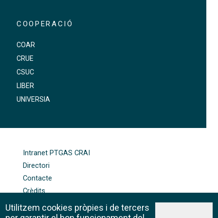
COOPERACIÓ
COAR
CRUE
CSUC
LIBER
UNIVERSIA
FOOTER-ALTRES ENLLAÇOS
Intranet PTGAS CRAI
Directori
Contacte
Crèdits
Mapa web
Utilitzem cookies pròpies i de tercers
Política de galetes
per garantir el bon funcionament del