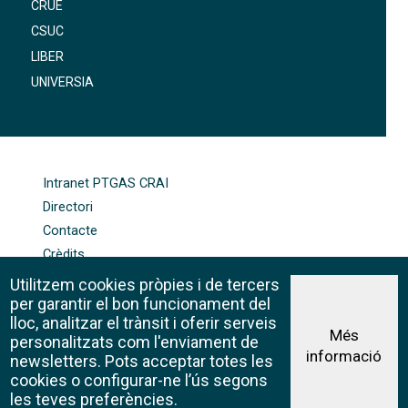
CRUE
CSUC
LIBER
UNIVERSIA
FOOTER-ALTRES ENLLAÇOS
Intranet PTGAS CRAI
Directori
Contacte
Crèdits
Mapa web
Utilitzem cookies pròpies i de tercers
Política de galetes
per garantir el bon funcionament del
lloc, analitzar el trànsit i oferir serveis
Més
personalitzats com l'enviament de
informació
Avís legal
newsletters. Pots acceptar totes les
©CRAI Universitat de Barcelona
cookies o configurar-ne l’ús segons
Creative Commons 4.0
les teves preferències.