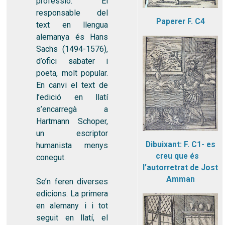
professió. El
responsable del
Paperer F. C4
text en llengua
alemanya és Hans
Sachs (1494-1576),
d’ofici sabater i
poeta, molt popular.
En canvi el text de
l’edició en llatí
s’encarregà a
Hartmann Schoper,
un escriptor
Dibuixant: F. C1- es
humanista menys
creu que és
conegut.
l’autorretrat de Jost
Amman
Se’n feren diverses
edicions. La primera
en alemany i i tot
seguit en llatí, el