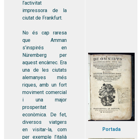
l’activitat
impressora de la
ciutat de Frankfurt.
No és cap raresa
que Amman
s’inspirés en
Nüremberg per
aquest encàrrec. Era
una de les ciutats
alemanyes més
riques, amb un fort
moviment comercial
i una major
prosperitat
econòmica. De fet,
diversos viatgers
en visitar-la, com
Portada
per exemple l’italià