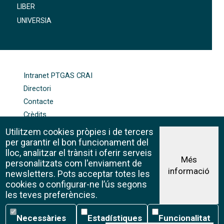
LIBER
UNIVERSIA
FOOTER-ALTRES ENLLAÇOS
Intranet PTGAS CRAI
Directori
Contacte
Crèdits
Mapa web
Utilitzem cookies pròpies i de tercers
Política de galetes
per garantir el bon funcionament del
lloc, analitzar el trànsit i oferir serveis
Més
personalitzats com l'enviament de
informació
Avís legal
newsletters. Pots acceptar totes les
©CRAI Universitat de Barcelona
cookies o configurar-ne l’ús segons
Creative Commons 4.0
les teves preferències.
Necessàries
Estadístiques
Funcionalitat
Necessàries
Estadístiques
Funcionalitat