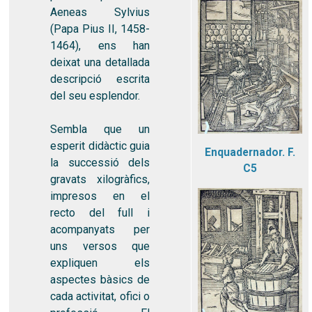
Aeneas Sylvius
(Papa Pius II, 1458-
1464), ens han
deixat una detallada
descripció escrita
del seu esplendor.
Sembla que un
esperit didàctic guia
Enquadernador. F.
la successió dels
C5
gravats xilogràfics,
impresos en el
recto del full i
acompanyats per
uns versos que
expliquen els
aspectes bàsics de
cada activitat, ofici o