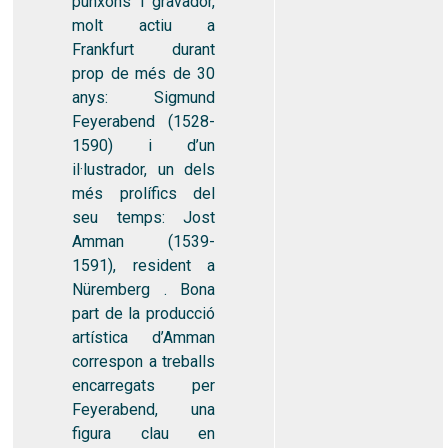
punxons i gravador,
molt actiu a
Frankfurt durant
prop de més de 30
anys: Sigmund
Feyerabend (1528-
1590) i d’un
il·lustrador, un dels
més prolífics del
seu temps: Jost
Amman (1539-
1591), resident a
Nüremberg . Bona
part de la producció
artística d’Amman
correspon a treballs
encarregats per
Feyerabend, una
figura clau en