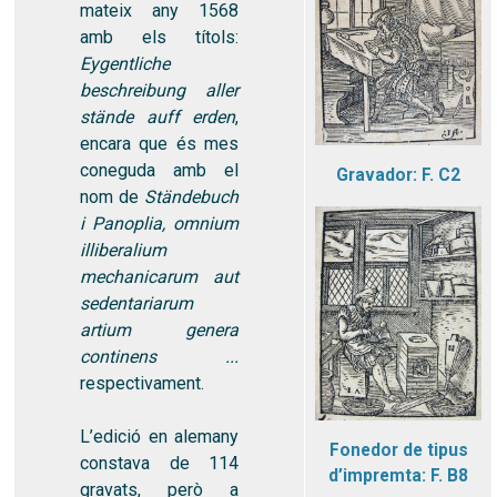
mateix any 1568
amb els títols:
Eygentliche
beschreibung aller
stände auff erden
,
encara que és mes
coneguda amb el
Gravador: F. C2
nom de
Ständebuch
i Panoplia, omnium
illiberalium
mechanicarum aut
sedentariarum
artium genera
continens ...
respectivament.
L’edició en alemany
Fonedor de tipus
constava de 114
d’impremta: F. B8
gravats, però a