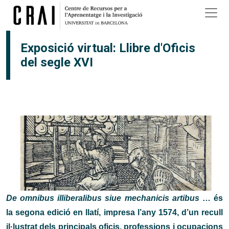
Vés al contingut
Exposició virtual: Llibre d'Oficis
del segle XVI
De omnibus illiberalibus siue mechanicis artibus
… és
la segona edició en llatí, impresa l’any 1574, d’un recull
il·lustrat dels principals oficis, professions i ocupacions