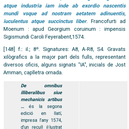
atque industria iam inde ab exordio nascentis
mundi vsque ad nostram aetatem adinuentis,
iuculentus atque succinctus liber
. Francofurti ad
Moenum : apud Georgium coruinum : impensis
Sigismundi Caroli Feyerabent,1574.
[148] f.: il.; 8º. Signatures: A8, A-R8, S4. Gravats
xilògrafics a la major part dels fulls, representant
diversos oficis, alguns signats "IA", inicials de Jost
Amman, caplletra ornada.
De omnibus
illiberalibus siue
mechanicis artibus
…
és la segona
edició en llatí,
impresa l’any 1574,
d’un recull il·lustrat