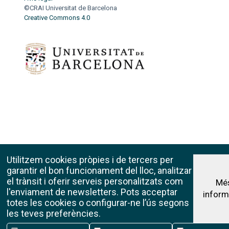
©CRAI Universitat de Barcelona
Creative Commons 4.0
Utilitzem cookies pròpies i de tercers per
garantir el bon funcionament del lloc, analitzar
el trànsit i oferir serveis personalitzats com
Mé
l'enviament de newsletters. Pots acceptar
inform
totes les cookies o configurar-ne l’ús segons
les teves preferències.