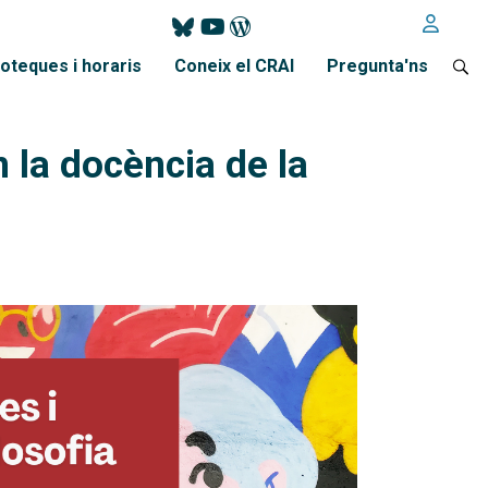
ioteques i horaris
Coneix el CRAI
Pregunta'ns
 la docència de la