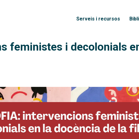
Vés al contingut
×
Menú principal
Serveis i recursos
Bibl
s feministes i decolonials en