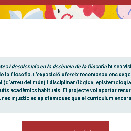
es i decolonials en la docència de la filosofia
busca visi
e la filosofia. L’exposició ofereix recomanacions segon
 (d’arreu del món) i disciplinar (lògica, epistemologia,
uits acadèmics habituals. El projecte vol aportar recur
r unes injustícies epistèmiques que el currículum encar