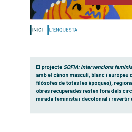
INICI
L'ENQUESTA
El projecte
SOFIA: intervencions feminist
amb el cànon masculí, blanc i europeu d
filòsofes de totes les èpoques), regional
obres recuperades resten fora dels circ
mirada feminista i decolonial i reverti