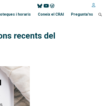
ioteques i horaris
Coneix el CRAI
Pregunta'ns
ons recents del