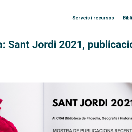
Vés al contingut
Menú principal
Serveis i recursos
Bibl
a: Sant Jordi 2021, publicaci