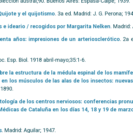
olección austral;90. Buenos Aires: Espasa-Calpe; 1939.
Quijote y el quijotismo
. 3a ed. Madrid: J. G. Perona; 194
s e ideario / recogidos por Margarita Nelken
. Madrid: 
enta años: impresiones de un arteriosclerótico
. 2a 
Soc. Esp. Biol. 1918 abril-mayo;35:1-6.
re la estructura de la médula espinal de los mamífe
s en los músculos de las alas de los insectos: nueva
; 1890.
tología de los centros nerviosos: conferencias pron
Médicas de Cataluña en los días 14, 18 y 19 de marz
s
. Madrid: Aguilar; 1947.