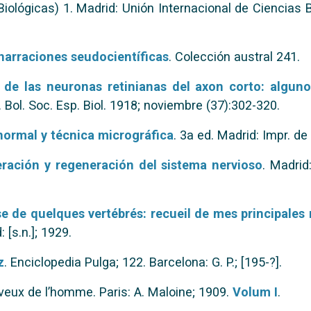
Biológicas) 1. Madrid: Unión Internacional de Ciencias 
narraciones seudocientíficas
. Colección austral 241.
l de las neuronas retinianas del axon corto: algun
. Bol. Soc. Esp. Biol. 1918; noviembre (37):302-320.
normal y técnica micrográfica
. 3a ed. Madrid: Impr. d
eración y regeneración del sistema nervioso
. Madrid
e de quelques vertébrés: recueil de mes principales
: [s.n.]; 1929.
z
. Enciclopedia Pulga; 122. Barcelona: G. P.; [195-?].
veux de l’homme. Paris: A. Maloine; 1909.
Volum I
.