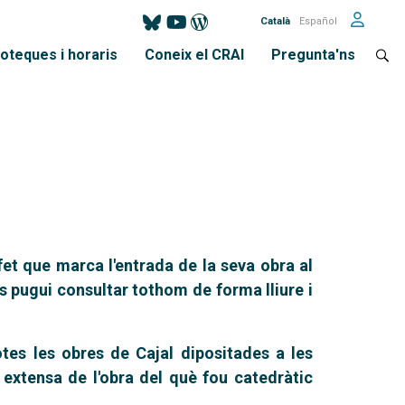
Català
Español
ioteques i horaris
Coneix el CRAI
Pregunta'ns
et que marca l'entrada de la seva obra al
ls pugui consultar tothom de forma lliure i
otes les obres de Cajal dipositades a les
extensa de l'obra del què fou catedràtic