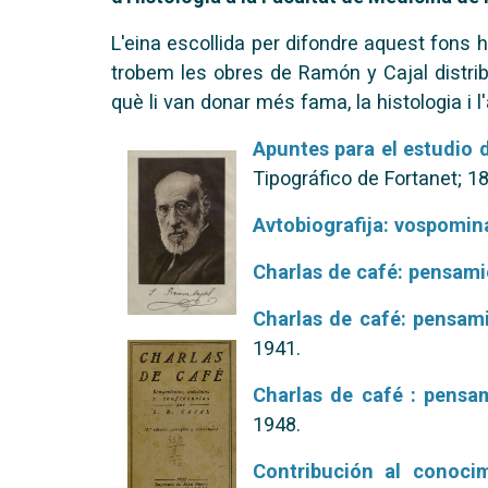
L'eina escollida per difondre aquest fons ha
trobem les obres de Ramón y Cajal distrib
què li van donar més fama, la histologia i l
Apuntes para el estudio d
Tipográfico de Fortanet; 1
Avtobiografija: vospomina
Charlas de café: pensami
Charlas de café: pensam
1941.
Charlas de café : pensa
1948.
Contribución al conocim