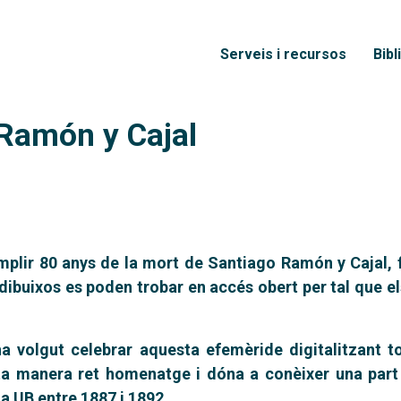
Vés al contingut
Menú principal
Serveis i recursos
Bibl
 Ramón y Cajal
mplir 80 anys de la mort de Santiago Ramón y Cajal, f
 i dibuixos es poden trobar en accés obert per tal que e
a volgut celebrar aquesta efemèride digitalitzant t
sta manera ret homenatge i dóna a conèixer una part 
la UB entre 1887 i 1892.