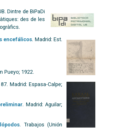
 UB. Dintre de BiPaDi
àtiques: des de les
ogràfics.
os encefálicos
. Madrid: Est.
an Pueyo; 1922.
 187. Madrid: Espasa-Calpe;
reliminar
. Madrid: Aguilar;
alópodos
. Trabajos (Unión