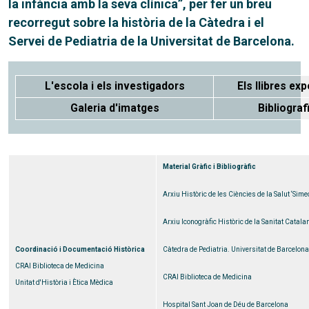
la infància amb la seva clínica”, per fer un breu
recorregut sobre la història de la Càtedra i el
Servei de Pediatria de la Universitat de Barcelona.
L'escola i els investigadors
Els llibres ex
Galeria d'imatges
Bibliograf
Material Gràfic i Bibliogràfic
Arxiu Històric de les Ciències de la Salut ‘Sime
Arxiu Iconogràfic Històric de la Sanitat Catal
Coordinació i Documentació Històrica
Càtedra de Pediatria. Universitat de Barcelona
CRAI Biblioteca de Medicina
CRAI Biblioteca de Medicina
Unitat d'Història i Ètica Mèdica
Hospital Sant Joan de Déu de Barcelona