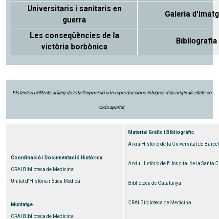
Universitaris i sanitaris en
Galeria d'imat
guerra
Les conseqüències de la
Bibliografia
victòria borbònica
Els textos utilitzats al llarg de tota l'exposició són reproduccions íntegres dels originals citats en
cada apartat.
Material Gràfic i Bibliogràfic
Arxiu Històric de la Universitat de Barce
Coordinació i Documentació Històrica
Arxiu Històric de l'Hospital de la Santa C
CRAI Biblioteca de Medicina
Unitat d'Història i Ètica Mèdica
Biblioteca de Catalunya
CRAI Biblioteca de Medicina
Muntatge
CRAI Biblioteca de Medicina