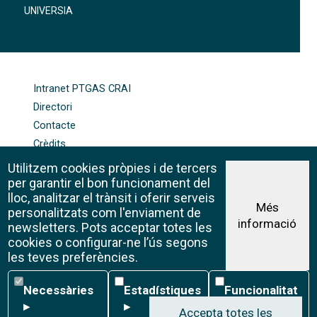
UNIVERSIA
FOOTER-ALTRES ENLLAÇOS
Intranet PTGAS CRAI
Directori
Contacte
Crèdits
Mapa web
Utilitzem cookies pròpies i de tercers
Política de galetes
per garantir el bon funcionament del
lloc, analitzar el trànsit i oferir serveis
Més
personalitzats com l'enviament de
informació
Avís legal
newsletters. Pots acceptar totes les
©CRAI Universitat de Barcelona
cookies o configurar-ne l’ús segons
Creative Commons 4.0
les teves preferències.
Necessàries
Estadístiques
Funcionalitat
Necessàries
Estadístiques
Funcionalitat
▸
▸
▸
Accepta totes les