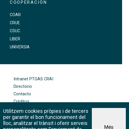
COOPERACIÓN
COAR
CRUE
CSUC
LIBER
UNIVERSIA
FOOTER-ALTRES ENLLAÇOS
Intranet PTGAS CRAI
Directorio
Contacto
Créditos
Mapa web
Utilitzem cookies pròpies i de tercers
Política de cookies
per garantir el bon funcionament del
lloc, analitzar el trànsit i oferir serveis
Més