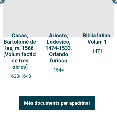
Casas,
Ariosto,
Biblia latina.
Bartolomé de
Lodovico,
Volum 1
las, m. 1566.
1474-1533.
1471
[Volum factici
Orlando
de tres
furioso
obres]
1544
1630-1640
Més documents per apadrinar