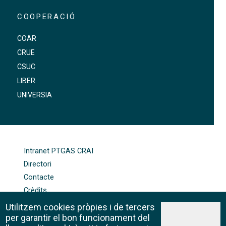
COOPERACIÓ
COAR
CRUE
CSUC
LIBER
UNIVERSIA
FOOTER-ALTRES ENLLAÇOS
Intranet PTGAS CRAI
Directori
Contacte
Crèdits
Mapa web
Utilitzem cookies pròpies i de tercers
Política de galetes
per garantir el bon funcionament del