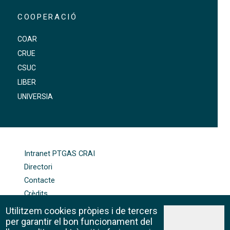
COOPERACIÓ
COAR
CRUE
CSUC
LIBER
UNIVERSIA
FOOTER-ALTRES ENLLAÇOS
Intranet PTGAS CRAI
Directori
Contacte
Crèdits
Mapa web
Utilitzem cookies pròpies i de tercers
Política de galetes
per garantir el bon funcionament del