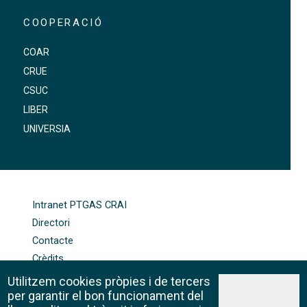
COOPERACIÓ
COAR
CRUE
CSUC
LIBER
UNIVERSIA
FOOTER-ALTRES ENLLAÇOS
Intranet PTGAS CRAI
Directori
Contacte
Crèdits
Mapa web
Utilitzem cookies pròpies i de tercers
Política de galetes
per garantir el bon funcionament del