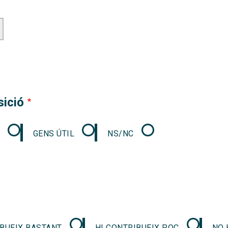
sició
GENS ÚTIL
NS/NC
IBUEIX BASTANT
HI CONTRIBUEIX POC
NO 