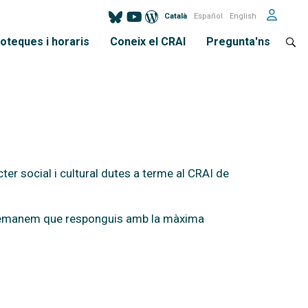
Català
Español
English
ioteques i horaris
Coneix el CRAI
Pregunta'ns
ter social i cultural dutes a terme al CRAI de
 et demanem que responguis amb la màxima