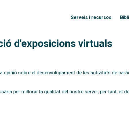
Vés al contingut
Menú principal
Serveis i recursos
Bibl
ió d'exposicions virtuals
va opinió sobre el desenvolupament de les activitats de caràc
ssària per millorar la qualitat del nostre servei; per tant,