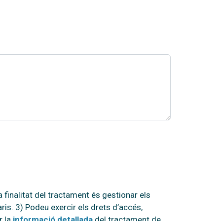
 finalitat del tractament és gestionar els
aris. 3) Podeu exercir els drets d’accés,
r la
informació detallada
del tractament de