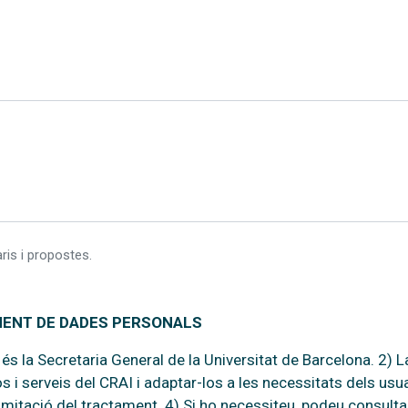
ris i propostes.
MENT DE DADES PERSONALS
s la Secretaria General de la Universitat de Barcelona. 2) La
os i serveis del CRAI i adaptar-los a les necessitats dels usu
i limitació del tractament. 4) Si ho necessiteu, podeu consulta