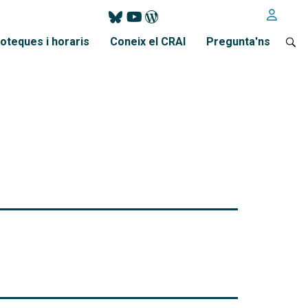
ioteques i horaris
Coneix el CRAI
Pregunta'ns