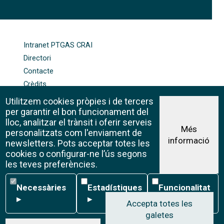
FOOTER-ALTRES ENLLAÇOS
Intranet PTGAS CRAI
Directori
Contacte
Crèdits
Mapa web
Utilitzem cookies pròpies i de tercers
Política de galetes
per garantir el bon funcionament del
lloc, analitzar el trànsit i oferir serveis
Més
personalitzats com l'enviament de
informació
Avís legal
newsletters. Pots acceptar totes les
©CRAI Universitat de Barcelona
cookies o configurar-ne l’ús segons
Creative Commons 4.0
les teves preferències.
Necessàries
Estadístiques
Funcionalitat
Necessàries
Estadístiques
Funcionalitat
▸
▸
▸
Accepta totes les
galetes
W