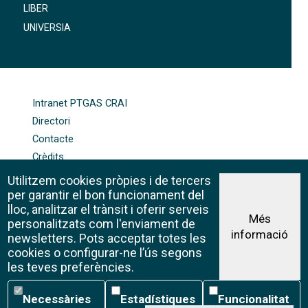
LIBER
UNIVERSIA
FOOTER-ALTRES ENLLAÇOS
Intranet PTGAS CRAI
Directori
Contacte
Crèdits
Mapa web
Utilitzem cookies pròpies i de tercers
Política de galetes
per garantir el bon funcionament del
lloc, analitzar el trànsit i oferir serveis
Més
personalitzats com l'enviament de
informació
Avís legal
newsletters. Pots acceptar totes les
©CRAI Universitat de Barcelona
cookies o configurar-ne l’ús segons
Creative Commons 4.0
les teves preferències.
Necessàries
Estadístiques
Funcionalitat
Necessàries
Estadístiques
Funcionalitat